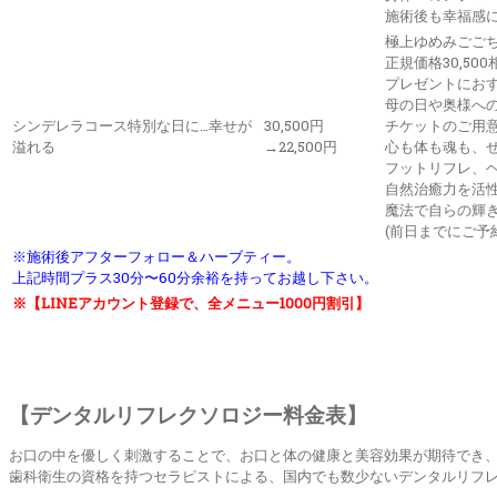
施術後も幸福感
極上ゆめみごご
正規価格30,50
プレゼントにお
母の日や奥様へ
シンデレラコース特別な日に…幸せが
30,500円
チケットのご用
溢れる
→22,500円
心も体も魂も、
フットリフレ、
自然治癒力を活
魔法で自らの輝
(前日までにご予
※施術後アフターフォロー＆ハーブティー。
上記時間プラス30分〜60分余裕を持ってお越し下さい。
※【LINEアカウント登録で、全メニュー1000円割引】
【デンタルリフレクソロジー料金表】
お口の中を優しく刺激することで、お口と体の健康と美容効果が期待でき
歯科衛生の資格を持つセラピストによる、国内でも数少ないデンタルリフ