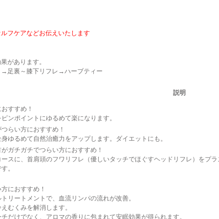
セルフケアなどお伝えいたします
効果があります。
）→足裏～膝下リフレ→ハーブティー
説明
におすすめ！
をピンポイントにゆるめて楽になります。
がつらい方におすすめ！
全身ゆるめて自然治癒力をアップします。ダイエットにも。
首がガチガチでつらい方におすすめ！
コースに、首肩頭のフワリフレ（優しいタッチでほぐすヘッドリフレ）をプラ
です。
い方におすすめ！
ルトリートメントで、血流リンパの流れが改善。
冷えむくみを解消します。
ーチだけでなく、アロマの香りに包まれて安眠効果が得られます。