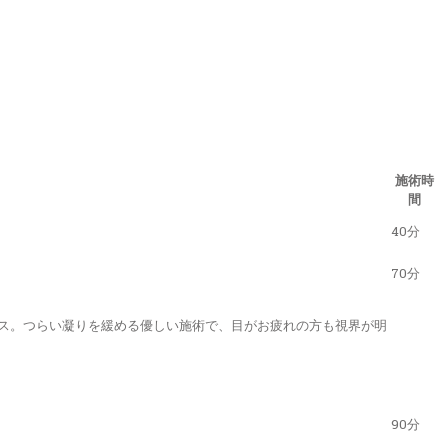
施術時
間
40分
70分
ス。つらい凝りを緩める優しい施術で、目がお疲れの方も視界が明
90分