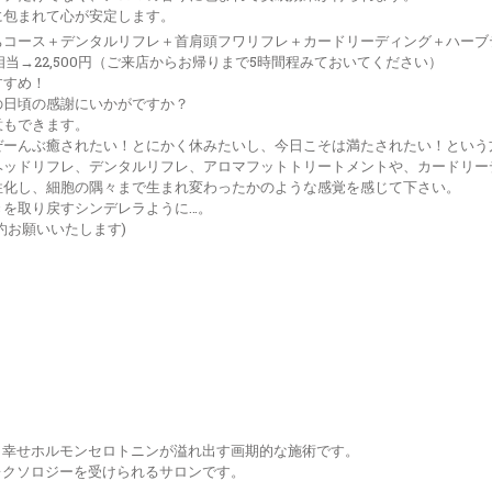
に包まれて心が安定します。
ちコース＋デンタルリフレ＋首肩頭フワリフレ＋カードリーディング＋ハーブ
0相当→22,500円（ご来店からお帰りまで5時間程みておいてください）
すすめ！
の日頃の感謝にいかがですか？
意もできます。
ぜーんぶ癒されたい！とにかく休みたいし、今日こそは満たされたい！という
ヘッドリフレ、デンタルリフレ、アロマフットトリートメントや、カードリー
性化し、細胞の隅々まで生まれ変わったかのような感覚を感じて下さい。
きを取り戻すシンデレラように…。
約お願いいたします)
、幸せホルモンセロトニンが溢れ出す画期的な施術です。
レクソロジーを受けられるサロンです。