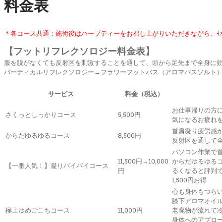
料金表
＊各コース共通：施術後はハーブティーをお召し上がりいただきながら、
【フットリフレクソロジー料金表】
服を脱がなくても反射区を刺激することを通して、頭から足先まで全身に
バーティカルリフレクソロジー→フラワーフットバス（アロマバスソルト
サービス
料金（税込）
お仕事帰りの方
さくっとしっかりコース
5,500円
気になるお疲れ
首肩凝り疲労感
からだゆるゆるコース
8,500円
反射区を通して
パソコン作業で
11,500円→10,000
からだゆるゆる
【一番人気！】凝りバイバイコース
円
るくなると評判
1,500円お得
心も身体もつら
膝下アロマオイ
極上ゆめごこちコース
11,000円
老廃物が流れて
身体へのアプロ