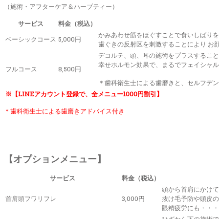
（施術・アフターケア＆ハーブティー）
サービス
料金（税込）
かみあわせ筋をほぐすことで食いしばりを
ベーシックコース
5,000円
歯ぐきの反射区を刺激することにより お
デコルテ、頭、耳の施術をプラスすること
幸せホルモン効果で、まるでフェイシャル
フルコース
8,500円
＊歯科衛生士による歯磨きと、セルフデン
※【LINEアカウント登録で、全メニュー1000円割引】
＊歯科衛生士による歯磨きアドバイス付き
【オプションメニュー】
サービス
料金（税込）
頭から首肩にかけて
首肩頭フワリフレ
3,000円
抜け毛予防や頭皮の
眼精疲労にも・・・
ひざから下の施術で