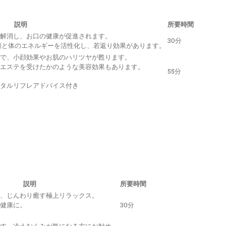
説明
所要時間
解消し、お口の健康が促進されます。
30分
顔と体のエネルギーを活性化し、若返り効果があります。
で、小顔効果やお肌のハリツヤが甦ります。
エステを受けたかのような美容効果もあります。
55分
タルリフレアドバイス付き
説明
所要時間
、じんわり癒す極上リラックス。
健康に。
30分
す。冷えむくみが気になる方にお勧め。