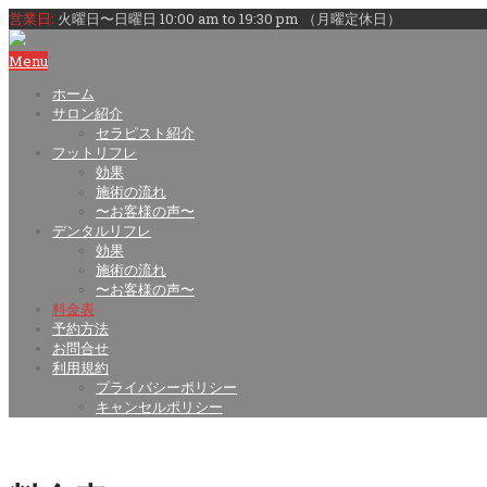
営業日:
火曜日〜日曜日 10:00 am to 19:30 pm （月曜定休日）
Menu
ホーム
サロン紹介
セラピスト紹介
フットリフレ
効果
施術の流れ
〜お客様の声〜
デンタルリフレ
効果
施術の流れ
〜お客様の声〜
料金表
予約方法
お問合せ
利用規約
プライバシーポリシー
キャンセルポリシー