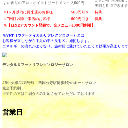
よい香りのアロマオイルトリートメント
2,500円
美脚も期待できます
※1ヶ月以内に再来店のお客様
500円引き
特典
※7回目以降ご来店のお客様
500円引き
特典
※【LINEアカウント登録で、全メニュー1000円割引】
※VRT（ヴァーティカルリフレクソロジー）とは
お客様が立ちながら手足の甲の反射区に施術します。
エネルギーの流れがよくなり、施術前に受けていた
だくと効果が高まりま
デンタル＆フットリフレクソロジーサロン
JR中央線/武蔵野線 西国分寺駅徒歩5分のホームサロン
完全予約制
※男性の方はご紹介のみ対応させていただいております
営業日