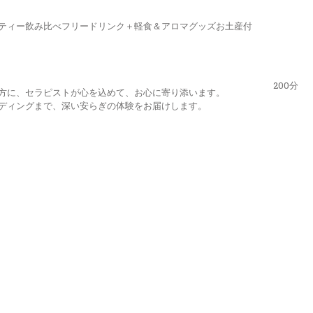
ティー飲み比べフリードリンク＋軽食＆アロマグッズお土産付
200分
方に、セラピストが心を込めて、お心に寄り添います。
ディングまで、深い安らぎの体験をお届けします。