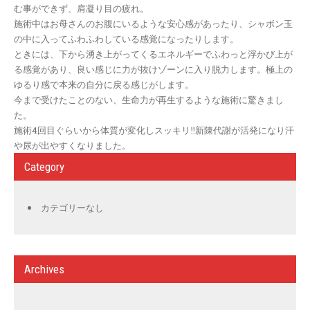
む事ができず、肩凝り目の疲れ。
施術中はお母さんのお腹にいるような安心感があったり、シャボン玉
の中に入ってふわふわしている感覚になったりします。
ときには、下から湧き上がってくるエネルギーでふわっと浮かび上が
る感覚があり、良い感じに力が抜けゾーンに入り脱力します。極上の
ゆるり感で本来の自分に戻る感じがします。
今まで受けたことのない、生命力が再生するような施術に驚きまし
た。
施術4回目ぐらいから体質が変化しスッキリ‼️新陳代謝が活発になり汗
や尿が出やすくなりました。
Category
カテゴリーなし
Archives